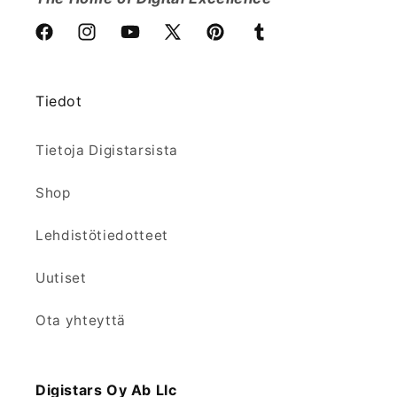
Facebook
Instagram
YouTube
X
Pinterest
Tumblr
(Twitter)
Tiedot
Tietoja Digistarsista
Shop
Lehdistötiedotteet
Uutiset
Ota yhteyttä
Digistars Oy Ab Llc