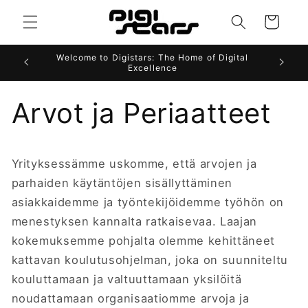
Ohita ja
siirry
Ostoskori
sisältöön
Welcome to Digistars: The Home of Digital
Excellence
Arvot ja Periaatteet
Yrityksessämme uskomme, että arvojen ja
parhaiden käytäntöjen sisällyttäminen
asiakkaidemme ja työntekijöidemme työhön on
menestyksen kannalta ratkaisevaa. Laajan
kokemuksemme pohjalta olemme kehittäneet
kattavan koulutusohjelman, joka on suunniteltu
kouluttamaan ja valtuuttamaan yksilöitä
noudattamaan organisaatiomme arvoja ja