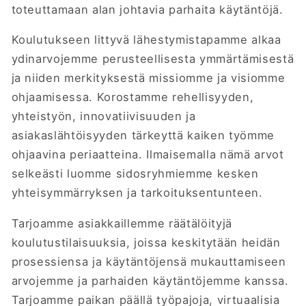
toteuttamaan alan johtavia parhaita käytäntöjä.
Koulutukseen littyvä lähestymistapamme alkaa
ydinarvojemme perusteellisesta ymmärtämisestä
ja niiden merkityksestä missiomme ja visiomme
ohjaamisessa. Korostamme rehellisyyden,
yhteistyön, innovatiivisuuden ja
asiakaslähtöisyyden tärkeyttä kaiken työmme
ohjaavina periaatteina. Ilmaisemalla nämä arvot
selkeästi luomme sidosryhmiemme kesken
yhteisymmärryksen ja tarkoituksentunteen.
Tarjoamme asiakkaillemme räätälöityjä
koulutustilaisuuksia, joissa keskitytään heidän
prosessiensa ja käytäntöjensä mukauttamiseen
arvojemme ja parhaiden käytäntöjemme kanssa.
Tarjoamme paikan päällä työpajoja, virtuaalisia