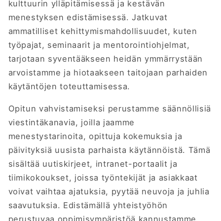
kulttuurin ylläpitämisessä ja kestävän
menestyksen edistämisessä. Jatkuvat
ammatilliset kehittymismahdollisuudet, kuten
työpajat, seminaarit ja mentorointiohjelmat,
tarjotaan syventääkseen heidän ymmärrystään
arvoistamme ja hiotaakseen taitojaan parhaiden
käytäntöjen toteuttamisessa.
Opitun vahvistamiseksi perustamme säännöllisiä
viestintäkanavia, joilla jaamme
menestystarinoita, opittuja kokemuksia ja
päivityksiä uusista parhaista käytännöistä. Tämä
sisältää uutiskirjeet, intranet-portaalit ja
tiimikokoukset, joissa työntekijät ja asiakkaat
voivat vaihtaa ajatuksia, pyytää neuvoja ja juhlia
saavutuksia. Edistämällä yhteistyöhön
perustuvaa oppimisympäristöä kannustamme