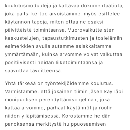
koulutusmoduuleja ja kattavaa dokumentaatiota,
joka paitsi kertoo arvoistamme, myös esittelee
käytännön tapoja, miten ottaa ne osaksi
päivittäistä toimintaansa. Vuorovaikutteisten
keskustelujen, tapaustutkimusten ja tosielämän
esimerkkien avulla autamme asiakkaitamme
ymmärtämään, kuinka
arvomme voivat vaikuttaa
positiivisesti heidän liiketoimintaansa ja
saavuttaa tavoitteensa.
Yhtä tärkeää on työntekijöidemme koulutus.
Varmistamme, että jokainen tiimin jäsen käy läpi
monipuolisen perehdyttämisohjelman, joka
kattaa arvomme, parhaat käytännöt ja roolin
niiden ylläpitämisessä. Korostamme heidän
panoksensa merkitystä huippuosaamisen