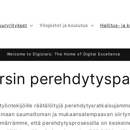
uuryritykset
Yliopistot ja koulutus
Hallitus- ja 
Welcome to Digistars: The Home of Digital Excellence
arsin perehdytyspa
 työntekijöille räätälöityjä perehdytysratkaisujamm
tamaan saumattoman ja mukaansatempaavan siirty
mmärrämme, että perehdytysprosessilla on keskeine