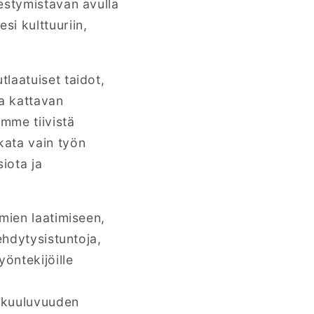
estymistavan avulla
i kulttuuriin,
laatuiset taidot,
a kattavan
emme tiivistä
kata vain työn
iota ja
mien laatimiseen,
ehdytysistuntoja,
öntekijöille
enkuuluvuuden