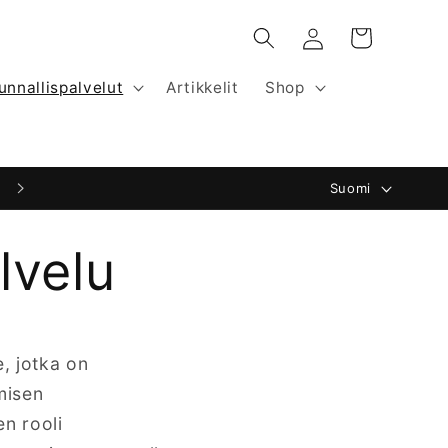
Kirjaudu
Ostoskori
sisään
kunnallispalvelut
Artikkelit
Shop
K
Suomi
i
e
lvelu
l
i
e, jotka on
misen
n rooli