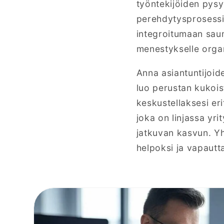
työntekijöiden pysy
perehdytysprosessi 
integroitumaan saum
menestykselle organ
Anna asiantuntijoi
luo perustan kukois
keskustellaksesi er
joka on linjassa yr
jatkuvan kasvun. Y
helpoksi ja vapautt