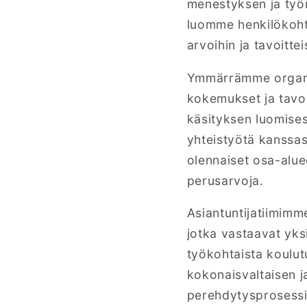
menestyksen ja työn
luomme henkilökohta
arvoihin ja tavoitteis
Ymmärrämme organisa
kokemukset ja tavo
käsityksen luomises
yhteistyötä kanssas
olennaiset osa-aluee
perusarvoja.
Asiantuntijatiimimm
jotka vastaavat yksi
työkohtaista koulut
kokonaisvaltaisen 
perehdytysprosessi