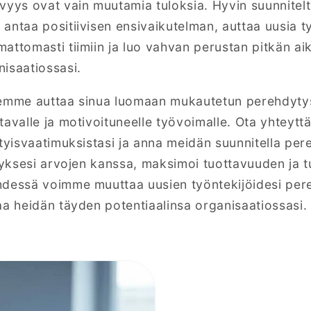
vyys ovat vain muutamia tuloksia. Hyvin suunnitel
antaa positiivisen ensivaikutelman, auttaa uusia ty
attomasti tiimiin ja luo vahvan perustan pitkän ai
isaatiossasi.
demme auttaa sinua luomaan mukautetun perehdyt
tavalle ja motivoituneelle työvoimalle. Ota yhteytt
ityisvaatimuksistasi ja anna meidän suunnitella pe
ityksesi arvojen kanssa, maksimoi tuottavuuden ja
hdessä voimme muuttaa uusien työntekijöidesi pe
aa heidän täyden potentiaalinsa organisaatiossasi.