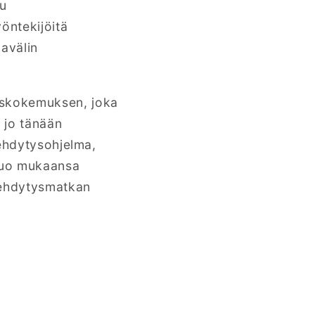
tu
öntekijöitä
kavälin
yskokemuksen, joka
ä jo tänään
rehdytysohjelma,
 tuo mukaansa
rehdytysmatkan