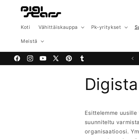
Ohita ja
siirry
sisältöön
Koti
Vähittäiskauppa
Pk-yritykset
S
Meistä
Facebook
Instagram
YouTube
X
Pinterest
Tumblr
(Twitter)
Digist
Esittelemme uusille
suunniteltu varmis
organisaatioosi. Y