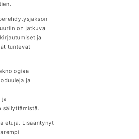
tien.
 perehdytysjakson
uuriin on jatkuva
irjautumiset ja
ät tuntevat
teknologiaa
oduuleja ja
 ja
säilyttämistä.
a etuja. Lisääntynyt
parempi