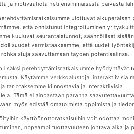
ttä ja motivaatiota heti ensimmäisestä päivästä läh
t perehdyttämisratkaisumme ulottuvat alkuperäisen
rämme, että onnistunut integroituminen yrityskultt
me kuuluvat seurantaistunnot, säännölliset sisäänk
dollisuudet varmistaaksemme, että uudet työntekij
a rohkaistuja saavuttamaan täyden potentiaalinsa.
ön lisäksi perehdyttämisratkaisumme hyödyntävät 
musta. Käytämme verkkoalustoja, interaktiivisia m
eja tarjotaksemme kiinnostavia ja interaktiivisia
eja. Tämä ei ainoastaan paranna saavutettavuutta
aan myös edistää omatoimista oppimista ja tiedon 
öityihin käyttöönottoratkaisuihin voit odottaa moni
utuminen, nopeampi tuottavuuteen johtava aika ja 