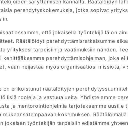
tekijöiden säilyttämisen kannalta. Räätälöidyn läh
isia perehdytyskokemuksia, jotka sopivat yritykses
iin.
atiossamme, että jokaisella työntekijällä on ainut
itteet. Räätälöidyt perehdyttämisratkaisumme alka
ta yrityksesi tarpeisiin ja vaatimuksiin nähden. Te
i kehittääksemme perehdyttämisohjelman, joka ei 
t, vaan heijastaa myös organisaatiosi missiota, vis
e on erikoistunut räätälöityjen perehdytyssuunnitel
löllisiä rooleja ja vastuualueita. Yhdistelemme per
usta ja mentorointiohjelmia tarjotaksemme uusille ty
ja mukaansatempaavan kokemuksen. Räätälöimällä
n jokaisen työntekijän tarpeisiin edistämme yhte