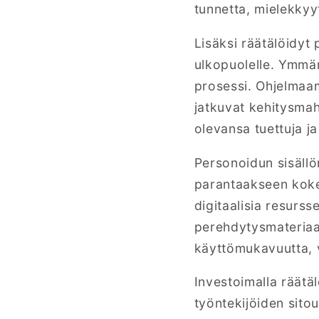
tunnetta, mielekkyy
Lisäksi räätälöidy
ulkopuolelle. Ymmär
prosessi. Ohjelmaam
jatkuvat kehitysmah
olevansa tuettuja j
Personoidun sisäll
parantaakseen koke
digitaalisia resurss
perehdytysmateriaal
käyttömukavuutta, v
Investoimalla räätäl
työntekijöiden sito