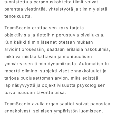
tunnistettuja parannuskohteita tiimit voivat
parantaa viestintää, yhteistyötä ja tiimin yleistä
tehokkuutta.
TeamScanin erottaa sen kyky tarjota
objektiivisia ja tietoihin perustuvia oivalluksia.
Kun kaikki tiimin jäsenet otetaan mukaan
arviointiprosessiin, saadaan erilaisia näkökulmia,
mikä varmistaa kattavan ja monipuolisen
ymmärryksen tiimin dynamiikasta. Automatisoitu
raportti eliminoi subjektiiviset ennakkoluulot ja
tarjoaa puolueettoman arvion, mikä edistää
läpinäkyvyyttä ja objektiivisuutta psykologisen
turvallisuuden tavoittelussa.
TeamScanin avulla organisaatiot voivat panostaa
ennakoivasti sellaisen ympäristön luomiseen,