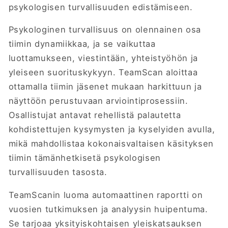
psykologisen turvallisuuden edistämiseen.
Psykologinen turvallisuus on olennainen osa
tiimin dynamiikkaa, ja se vaikuttaa
luottamukseen, viestintään, yhteistyöhön ja
yleiseen suorituskykyyn. TeamScan aloittaa
ottamalla tiimin jäsenet mukaan harkittuun ja
näyttöön perustuvaan arviointiprosessiin.
Osallistujat antavat rehellistä palautetta
kohdistettujen kysymysten ja kyselyiden avulla,
mikä mahdollistaa kokonaisvaltaisen käsityksen
tiimin tämänhetkisetä psykologisen
turvallisuuden tasosta.
TeamScanin luoma automaattinen raportti on
vuosien tutkimuksen ja analyysin huipentuma.
Se tarjoaa yksityiskohtaisen yleiskatsauksen