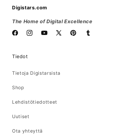
Digistars.com
The Home of Digital Excellence
Facebook
Instagram
YouTube
X
Pinterest
Tumblr
(Twitter)
Tiedot
Tietoja Digistarsista
Shop
Lehdistötiedotteet
Uutiset
Ota yhteyttä