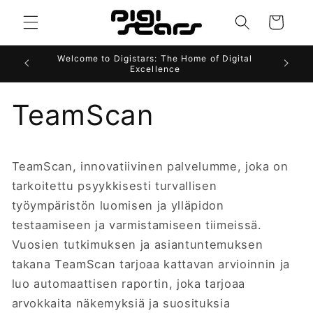
Ohita ja
siirry
Ostoskori
sisältöön
Welcome to Digistars: The Home of Digital
Excellence
TeamScan
TeamScan, innovatiivinen palvelumme, joka on
tarkoitettu psyykkisesti turvallisen
työympäristön luomisen ja ylläpidon
testaamiseen ja varmistamiseen tiimeissä.
Vuosien tutkimuksen ja asiantuntemuksen
takana TeamScan tarjoaa kattavan arvioinnin ja
luo automaattisen raportin, joka tarjoaa
arvokkaita näkemyksiä ja suosituksia