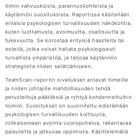
tiimin vahvuuksista, parannuskohteista ja
käytännön suosituksista. Raportissa käsitellään
erilaisia psykologisen turvallisuuden näkökohtia,
kuten luottamusta, avoimuutta, osallisuutta ja
tukevuutta. Se
korostaa erityisiä haasteita tai
esteitä, jotka voivat haitata psykologisesti
turvallista ympäristöä, ja tarjoaa käytännön
strategioita niiden selättämiseen.
TeamScan-raportin oivallukset antavat tiimeille
ja niiden johtajille mahdollisuuden tehdä
perusteltuja päätöksiä ja ryhtyä kohdennettuihin
toimiin. Suositukset on suunniteltu edistämään
psykologisen turvallisuuden kulttuuria,
rohkaisemaan avointa vuoropuhelua, rakentavaa
palautetta ja jatkuvaa oppimista. Käsittelemällä