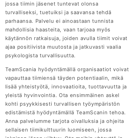
jossa tiimin jäsenet tuntevat olonsa
turvalliseksi, tuetuiksi ja saavansa tehdä
parhaansa. Palvelu ei ainoastaan tunnista
mahdollisia haasteita, vaan tarjoaa myös
käytännön ratkaisuja, joiden avulla tiimit voivat
ajaa positiivista muutosta ja jatkuvasti vaalia
psykologista turvallisuutta.
TeamScania hyödyntämällä organisaatiot voivat
vapauttaa tiimiensä täyden potentiaalin, mikä
lisää yhteistyötä, innovaatioita, tuottavuutta ja
yleistä hyvinvointia. Ota ensimmäinen askel
kohti psyykkisesti turvallisen työympäristön
edistämistä hyödyntämällä TeamScanin tehoa.
Anna palvelumme tarjota oivalluksia ja ohjeita
sellaisen tiimikulttuurin luomiseen, jossa