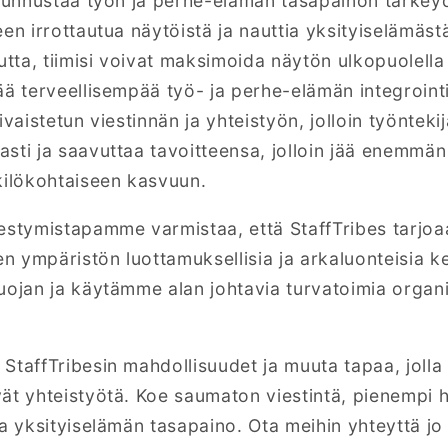
 tunnustaa työn ja perhe-elämän tasapainon tärkey
een irrottautua näytöistä ja nauttia yksityiselämä
ta, tiimisi voivat maksimoida näytön ulkopuolella
ää terveellisempää työ- ja perhe-elämän integrointi
ivaistetun viestinnän ja yhteistyön, jolloin työnteki
asti ja saavuttaa
tavoitteensa, jolloin jää enemmä
kilökohtaiseen kasvuun.
estymistapamme varmistaa, että StaffTribes tarjoaa
 ympäristön luottamuksellisia ja arkaluonteisia ke
uojan ja käytämme alan johtavia turvatoimia organis
taffTribesin mahdollisuudet ja muuta tapaa, jolla t
ät yhteistyötä. Koe saumaton viestintä, pienempi h
ja yksityiselämän tasapaino. Ota meihin yhteyttä j