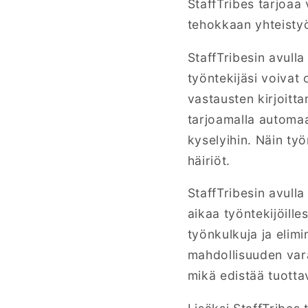
StaffTribes tarjoaa 
tehokkaan yhteistyön
StaffTribesin avull
työntekijäsi voivat
vastausten kirjoitt
tarjoamalla automaat
kyselyihin. Näin ty
häiriöt.
StaffTribesin avulla
aikaa työntekijöilles
työnkulkuja ja elimi
mahdollisuuden varat
mikä edistää tuottav