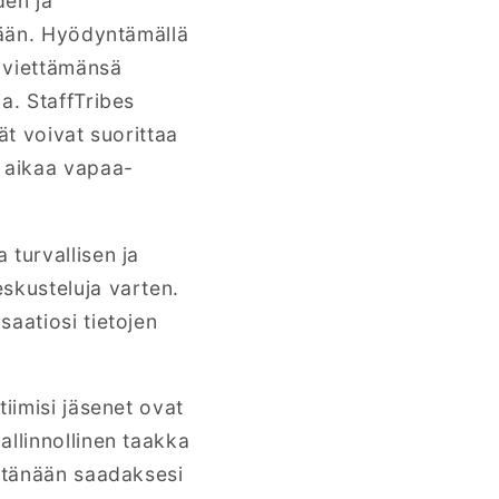
den ja
stään. Hyödyntämällä
 viettämänsä
a. StaffTribes
jät voivat suorittaa
n aikaa vapaa-
 turvallisen ja
skusteluja varten.
aatiosi tietojen
iimisi jäsenet ovat
allinnollinen taakka
o tänään saadaksesi