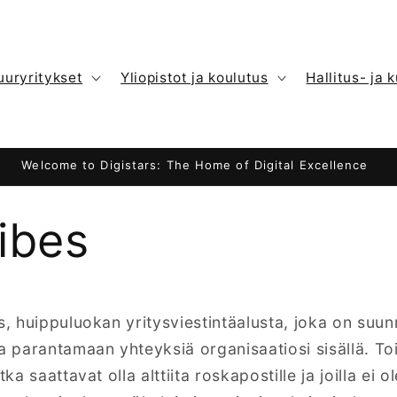
uuryritykset
Yliopistot ja koulutus
Hallitus- ja 
Welcome to Digistars: The Home of Digital Excellence
ribes
s, huippuluokan yritysviestintäalusta, joka on suunn
a parantamaan yhteyksiä organisaatiosi sisällä. Toi
tka saattavat olla alttiita roskapostille ja joilla ei o