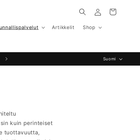
Kirjaudu
Ostoskori
sisään
kunnallispalvelut
Artikkelit
Shop
K
Suomi
i
e
l
i
iteltu
sin kuin perinteiset
le tuottavuutta,