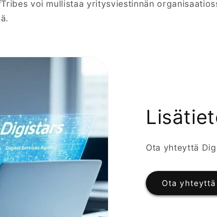
ffTribes voi mullistaa yritysviestinnän organisaatios
ä.
Lisätiet
Ota yhteyttä Dig
Ota yhteyttä