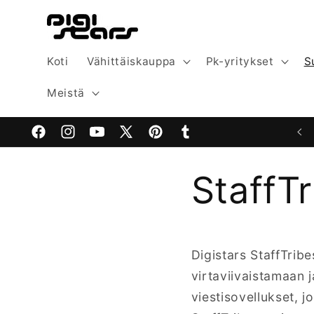
Ohita ja
siirry
sisältöön
Koti
Vähittäiskauppa
Pk-yritykset
S
Meistä
Facebook
Instagram
YouTube
X
Pinterest
Tumblr
(Twitter)
StaffT
Digistars StaffTribe
virtaviivaistamaan j
viestisovellukset, jo