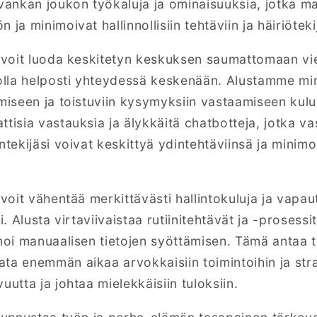
vankan joukon työkaluja ja ominaisuuksia, jotka mah
 ja minimoivat hallinnollisiin tehtäviin ja häiriöteki
a voit luoda keskitetyn keskuksen saumattomaan vies
 olla helposti yhteydessä keskenään. Alustamme mi
amiseen ja toistuviin kysymyksiin vastaamiseen kul
tisia vastauksia ja älykkäitä chatbotteja, jotka vas
öntekijäsi voivat keskittyä ydintehtäviinsä ja mini
 voit vähentää merkittävästi hallintokuluja ja vapa
i. Alusta virtaviivaistaa rutiinitehtävät ja -prosessi
noi manuaalisen tietojen syöttämisen. Tämä antaa ti
a enemmän aikaa arvokkaisiin toimintoihin ja strate
uutta ja johtaa mielekkäisiin tuloksiin.