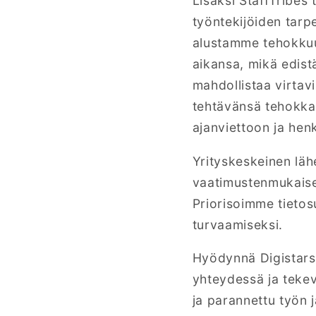
Lisäksi StaffTribes
työntekijöiden tarp
alustamme tehokkuut
aikansa, mikä edist
mahdollistaa virtavi
tehtävänsä tehokka
ajanviettoon ja hen
Yrityskeskeinen läh
vaatimustenmukaisen
Priorisoimme tietos
turvaamiseksi.
Hyödynnä Digistars S
yhteydessä ja tekev
ja parannettu työn 