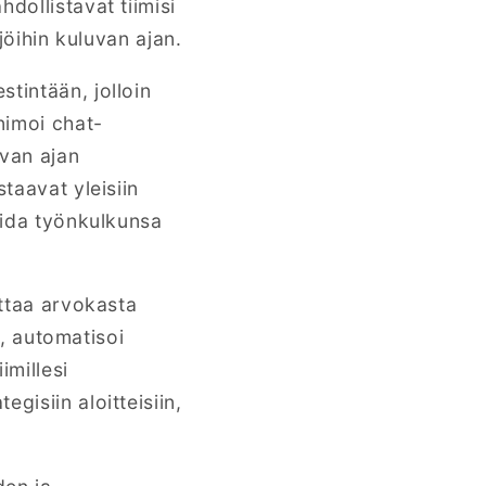
dollistavat tiimisi
jöihin kuluvan ajan.
tintään, jolloin
nimoi chat-
uvan ajan
taavat yleisiin
moida työnkulkunsa
uttaa arvokasta
t, automatisoi
imillesi
gisiin aloitteisiin,