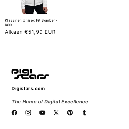
Klassinen Unisex Fit Bomber -
takki
Normaalihinta
Alkaen €51,99 EUR
Digistars.com
The Home of Digital Excellence
Facebook
Instagram
YouTube
X
Pinterest
Tumblr
(Twitter)