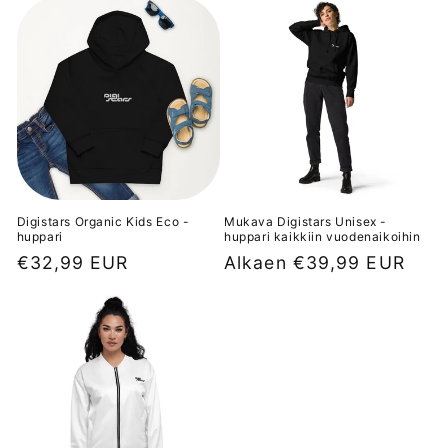
Digistars Organic Kids Eco -
Mukava Digistars Unisex -
huppari
huppari kaikkiin vuodenaikoihin
Normaalihinta
€32,99 EUR
Normaalihinta
Alkaen €39,99 EUR