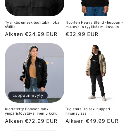
:
Tyylikäs unisex tuulitakki joka
Nuorten Heavy Blend -huppari -
säälle
mukava ja tyylikäs mukavuus
Normaalihinta
Alkaen €24,99 EUR
Normaalihinta
€32,99 EUR
Loppuunmyyty
Kierrätetty Bomber-takki –
Digistars Unisex-huppari
ympäristöystävällinen ulkoilu
hihansuissa
Normaalihinta
Alkaen €72,99 EUR
Normaalihinta
Alkaen €49,99 EUR