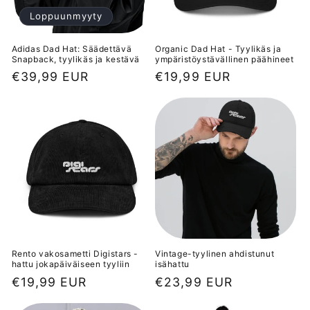
Loppuunmyyty
Adidas Dad Hat: Säädettävä
Organic Dad Hat - Tyylikäs ja
Snapback, tyylikäs ja kestävä
ympäristöystävällinen päähineet
Normaalihinta
€39,99 EUR
Normaalihinta
€19,99 EUR
Rento vakosametti Digistars -
Vintage-tyylinen ahdistunut
hattu jokapäiväiseen tyyliin
isähattu
Normaalihinta
€19,99 EUR
Normaalihinta
€23,99 EUR