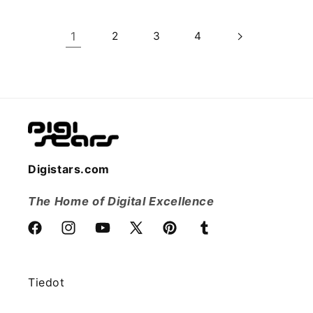
1
2
3
4
Digistars.com
The Home of Digital Excellence
Facebook
Instagram
YouTube
X
Pinterest
Tumblr
(Twitter)
Tiedot