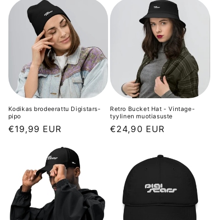
Kodikas brodeerattu Digistars-
Retro Bucket Hat - Vintage-
pipo
tyylinen muotiasuste
Normaalihinta
€19,99 EUR
Normaalihinta
€24,90 EUR