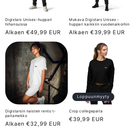
Digistars Unisex-huppari
Mukava Digistars Unisex -
hihansuissa
huppari kaikkiin vuodenaikoihin
Normaalihinta
Alkaen €49,99 EUR
Normaalihinta
Alkaen €39,99 EUR
Loppuunmyyty
Digistarsin naisten rento t-
Crop collegepaita
paitamekko
Normaalihinta
€39,99 EUR
Normaalihinta
Alkaen €32,99 EUR