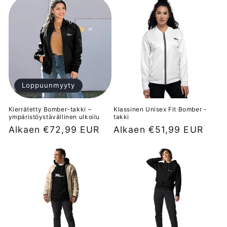
Loppuunmyyty
Kierrätetty Bomber-takki –
Klassinen Unisex Fit Bomber -
ympäristöystävällinen ulkoilu
takki
Normaalihinta
Alkaen €72,99 EUR
Normaalihinta
Alkaen €51,99 EUR