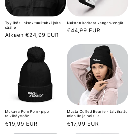
:
Tyylikäs unisex tuulitakki joka
Naisten korkeat kangaskengät
säälle
Normaalihinta
€44,99 EUR
Normaalihinta
Alkaen €24,99 EUR
Mukava Pom Pom -pipo
Musta Cuffed Beanie - talvihattu
talvikäyttöön
miehille ja naisille
Normaalihinta
€19,99 EUR
Normaalihinta
€17,99 EUR