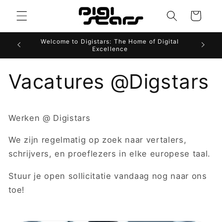
Meteen
naar de
Winkelwagen
content
Welcome to Digistars: The Home of Digital
Websit
Excellence
Vacatures @Digstars
Werken @ Digistars
We zijn regelmatig op zoek naar vertalers,
schrijvers, en proeflezers in elke europese taal.
Stuur je open sollicitatie vandaag nog naar ons
toe!