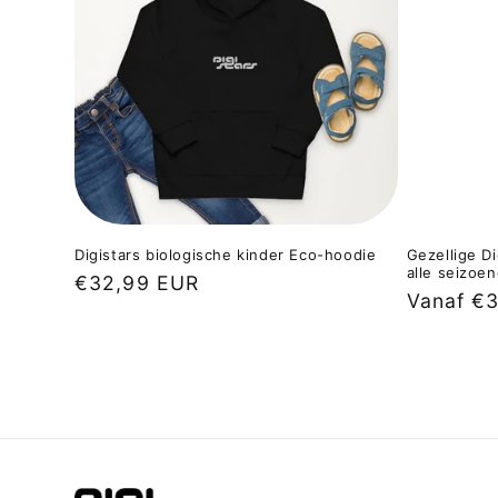
Digistars biologische kinder Eco-hoodie
Gezellige D
alle seizoe
Normale
€32,99 EUR
Normale
Vanaf €
prijs
prijs