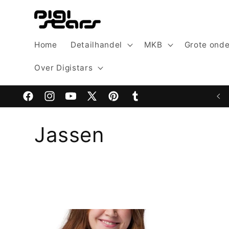
Meteen
naar de
content
Home
Detailhandel
MKB
Grote ond
Over Digistars
Facebook
Instagram
YouTube
X
Pinterest
Tumblr
(voorheen
C
Jassen
Twitter)
o
l
l