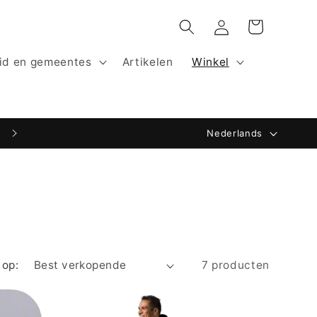
Winkelwagen
Inloggen
id en gemeentes
Artikelen
Winkel
T
Nederlands
a
a
l
 op:
7 producten