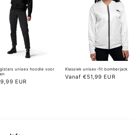
igistars unisex hoodie voor
Klassiek unisex-fit bomberjack
nen
Normale
Vanaf €51,99 EUR
39,99 EUR
prijs