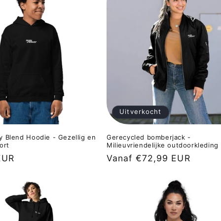
Uitverkocht
 Blend Hoodie - Gezellig en
Gerecycled bomberjack -
fort
Milieuvriendelijke outdoorkleding
EUR
Normale
Vanaf €72,99 EUR
prijs