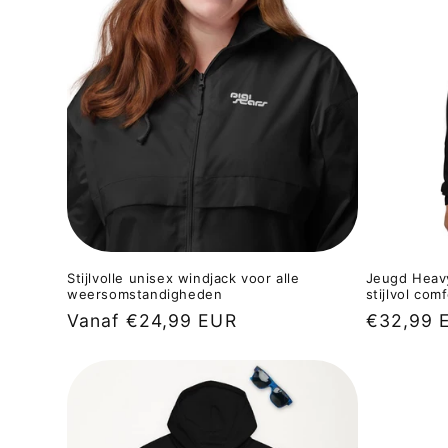
e
c
t
i
e
:
Stijlvolle unisex windjack voor alle
Jeugd Heavy
weersomstandigheden
stijlvol com
Normale
Vanaf €24,99 EUR
Normale
€32,99 
prijs
prijs