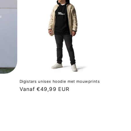
Digistars unisex hoodie met mouwprints
Normale
Vanaf €49,99 EUR
prijs