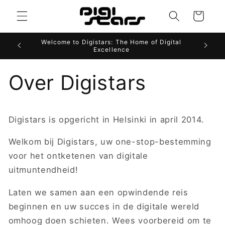
Meteen
naar de
Winkelwagen
content
Welcome to Digistars: The Home of Digital
Websit
Excellence
Over Digistars
Digistars is opgericht in Helsinki in april 2014.
Welkom bij Digistars, uw one-stop-bestemming
voor het ontketenen van digitale
uitmuntendheid!
Laten we samen aan een opwindende reis
beginnen en uw succes in de digitale wereld
omhoog doen schieten. Wees voorbereid om te