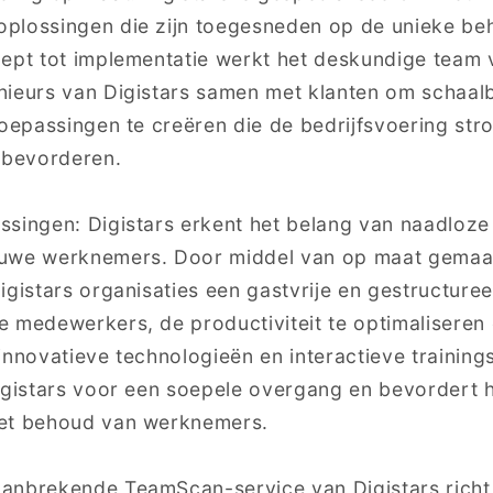
plossingen die zijn toegesneden op de unieke be
cept tot implementatie werkt het deskundige team 
ieurs van Digistars samen met klanten om schaalb
oepassingen te creëren die de bedrijfsvoering stroo
 bevorderen.
ssingen: Digistars erkent het belang van naadloz
euwe werknemers. Door middel van op maat gemaa
igistars organisaties een gastvrije en gestructur
 medewerkers, de productiviteit te optimaliseren 
innovatieve technologieën en interactieve trainin
igistars voor een soepele overgang en bevordert 
het behoud van werknemers.
anbrekende TeamScan-service van Digistars richt 