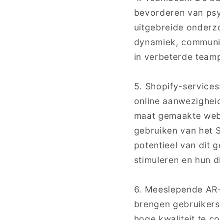
bevorderen van psy
uitgebreide onderz
dynamiek, communic
in verbeterde teampr
5. Shopify-services
online aanwezighei
maat gemaakte websi
gebruiken van het S
potentieel van dit
stimuleren en hun di
6. Meeslepende AR-
brengen gebruikers
hoge kwaliteit te c