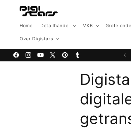
Meteen
naar de
content
Home
Detailhandel
MKB
Grote ond
Over Digistars
Facebook
Instagram
YouTube
X
Pinterest
Tumblr
(voorheen
Digist
Twitter)
digita
getran