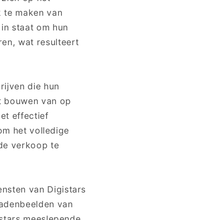
k te maken van
in staat om hun
en, wat resulteert
rijven die hun
et bouwen van op
t effectief
 om het volledige
de verkoop te
nsten van Digistars
radenbeelden van
istars meeslepende