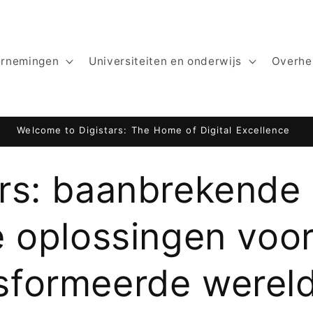
ernemingen
Universiteiten en onderwijs
Overhe
Website by Digistars: KajaniemiCamping.fi
ars: baanbrekende
le oplossingen voo
sformeerde werel