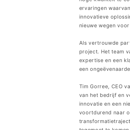
ervaringen waarvan
innovatieve oploss
nieuwe wegen voor s
Als vertrouwde part
project. Het team v
expertise en een k
een ongeëvenaarde 
Tim Gorree, CEO van
van het bedrijf en 
innovatie en een ni
voortdurend naar o
transformatietrajec
tegemoet te komen a