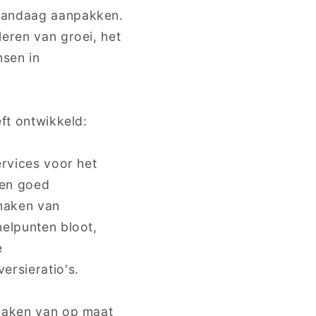
 vandaag aanpakken.
leren van groei, het
nsen in
eft ontwikkeld:
ervices voor het
ven goed
 maken van
nelpunten bloot,
e
ersieratio's.
 maken van op maat