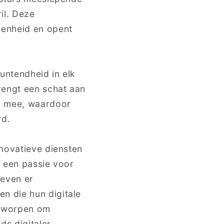
il. Deze
kenheid en opent
untendheid in elk
rengt een schat aan
ch mee, waardoor
rd.
nnovatieve diensten
r een passie voor
reven er
n die hun digitale
ontworpen om
ds digitaler