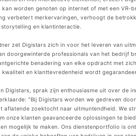
 kan worden genoten op internet of met een VR-br
ing verbetert merkervaringen, verhoogt de betrok
torytelling en klantinteractie.
ner zet Digistars zich in voor het leveren van uitm
an doorgewinterde professionals van het bedrijf b
lantgerichte benadering van elke opdracht met zi
kwaliteit en klanttevredenheid wordt gegarandee
 Digistars, sprak zijn enthousiasme uit over de i
verklaarde: "Bij Digistars worden we gedreven doo
et aflatende zoektocht naar uitmuntendheid. We st
m onze klanten geavanceerde oplossingen te biede
ten mogelijk te maken. Ons dienstenportfolio is 
an de unieke behoeften van bedrijven in een stee