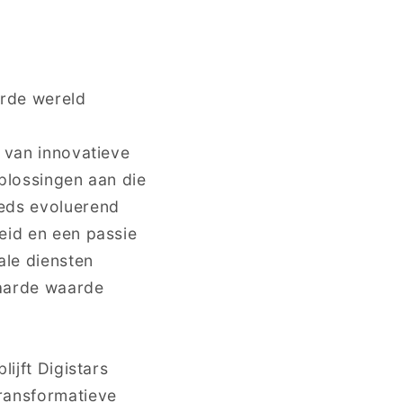
erde wereld
r van innovatieve
oplossingen aan die
eeds evoluerend
eid en een passie
ale diensten
naarde waarde
ijft Digistars
ransformatieve