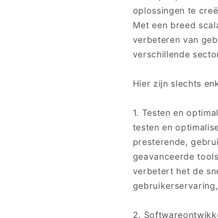
oplossingen te cre
Met een breed scala
verbeteren van gebr
verschillende secto
Hier zijn slechts e
1. Testen en optima
testen en optimali
presterende, gebru
geavanceerde tools 
verbetert het de sn
gebruikerservaring,
2. Softwareontwikke