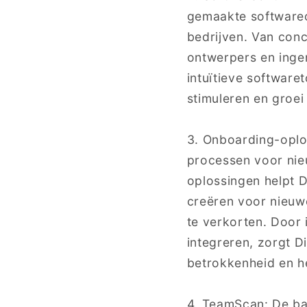
gemaakte softwareo
bedrijven. Van con
ontwerpers en ingen
intuïtieve softwaret
stimuleren en groei
3. Onboarding-oplo
processen voor ni
oplossingen helpt D
creëren voor nieuwe
te verkorten. Door 
integreren, zorgt D
betrokkenheid en 
4. TeamScan: De ba