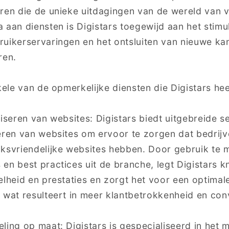
ëren die de unieke uitdagingen van de wereld van
 aan diensten is Digistars toegewijd aan het stimu
uikerservaringen en het ontsluiten van nieuwe ka
ren.
nkele van de opmerkelijke diensten die Digistars he
liseren van websites: Digistars biedt uitgebreide s
seren van websites om ervoor te zorgen dat bedrij
iksvriendelijke websites hebben. Door gebruik te
en best practices uit de branche, legt Digistars k
elheid en prestaties en zorgt het voor een optimal
 wat resulteert in meer klantbetrokkenheid en conv
ling op maat: Digistars is gespecialiseerd in het