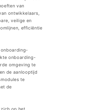
hoeften van
van ontwikkelaars,
are, veilige en
mlijnen, efficiëntie
e onboarding-
kte onboarding-
eerde omgeving te
en de aanlooptijd
gsmodules te
het de
zich op het