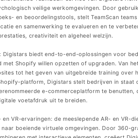
chologisch veilige werkomgevingen. Door gebrui
oeks- en beoordelingstools, stelt TeamScan teams 
atie en samenwerking te evalueren en te verbeter
estaties, creativiteit en algeheel welzijn.
: Digistars biedt end-to-end-oplossingen voor bed
d met Shopify willen opzetten of upgraden. Van h
tes tot het geven van uitgebreide training over he
hopify-platform, Digistars stelt bedrijven in staat
 gerenommeerde e-commerceplatform te benutten, 
gitale voetafdruk uit te breiden.
 en VR-ervaringen: de meeslepende AR- en VR-die
 naar boeiende virtuele omgevingen. Door 360-g
ombineren met interactieve elementen, creëert Dig