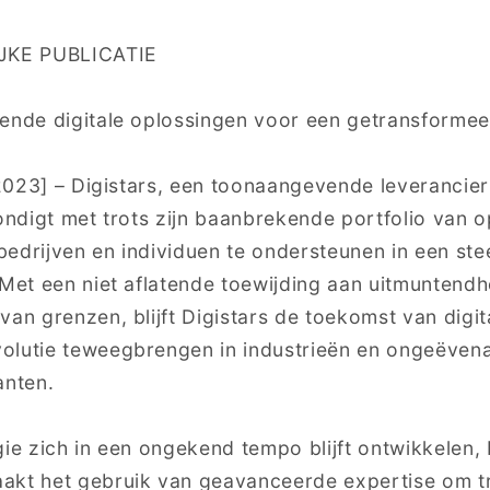
JKE PUBLICATIE
kende digitale oplossingen voor een getransforme
i 2023] – Digistars, een toonaangevende leverancie
kondigt met trots zijn baanbrekende portfolio van 
edrijven en individuen te ondersteunen in een st
 Met een niet aflatende toewijding aan uitmuntendh
van grenzen, blijft Digistars de toekomst van digit
olutie teweegbrengen in industrieën en ongeëve
anten.
ie zich in een ongekend tempo blijft ontwikkelen, bl
akt het gebruik van geavanceerde expertise om t