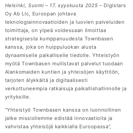
Helsinki, Suomi – 17. syyskuuta 2025
– Digistars
Oy Ab Llc, Euroopan johtava
teknologiainnovaatioiden ja luovien palveluiden
toimittaja, on ylpeä voidessaan ilmoittaa
strategisesta kumppanuudesta Townbasen
kanssa, joka on huippuluokan alusta
dynaamiselle paikalliselle tiedolle. Yhteistyön
myötä Townbasen mullistavat palvelut tuodaan
Alankomaiden kuntien ja yhteisöjen käyttöön,
tarjoten älykkäitä ja digitaalisesti
verkottuneempia ratkaisuja paikallishallinnolle ja
yrityksille.
”Yhteistyö Townbasen kanssa on luonnollinen
jatke missiollemme edistää innovaatioita ja
vahvistaa yhteisöjä kaikkialla Euroopassa”,