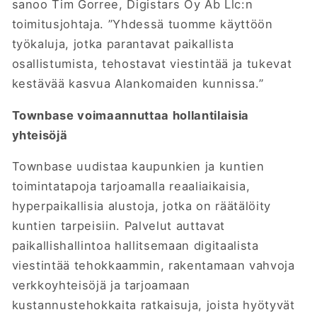
sanoo Tim Gorree, Digistars Oy Ab Llc:n
toimitusjohtaja. ”Yhdessä tuomme käyttöön
työkaluja, jotka parantavat paikallista
osallistumista, tehostavat viestintää ja tukevat
kestävää kasvua Alankomaiden kunnissa.”
Townbase voimaannuttaa hollantilaisia
yhteisöjä
Townbase uudistaa kaupunkien ja kuntien
toimintatapoja tarjoamalla reaaliaikaisia,
hyperpaikallisia alustoja, jotka on räätälöity
kuntien tarpeisiin. Palvelut auttavat
paikallishallintoa hallitsemaan digitaalista
viestintää tehokkaammin, rakentamaan vahvoja
verkkoyhteisöjä ja tarjoamaan
kustannustehokkaita ratkaisuja, joista hyötyvät