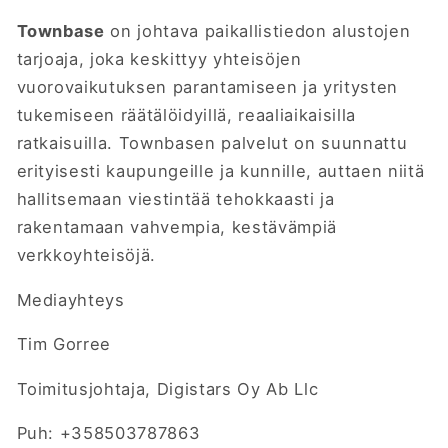
Townbase
on johtava paikallistiedon alustojen
tarjoaja, joka keskittyy yhteisöjen
vuorovaikutuksen parantamiseen ja yritysten
tukemiseen räätälöidyillä, reaaliaikaisilla
ratkaisuilla. Townbasen palvelut on suunnattu
erityisesti kaupungeille ja kunnille, auttaen niitä
hallitsemaan viestintää tehokkaasti ja
rakentamaan vahvempia, kestävämpiä
verkkoyhteisöjä.
Mediayhteys
Tim Gorree
Toimitusjohtaja, Digistars Oy Ab Llc
Puh: +358503787863