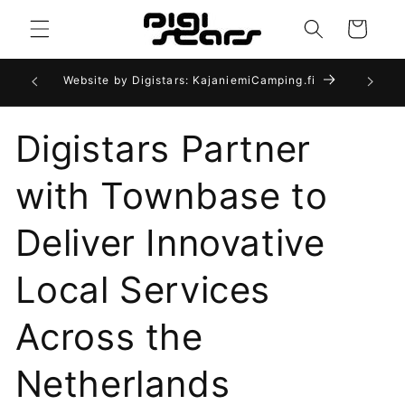
Meteen
naar de
Winkelwagen
content
gital
Website by Digistars: KajaniemiCamping.fi
We
Digistars Partner
with Townbase to
Deliver Innovative
Local Services
Across the
Netherlands