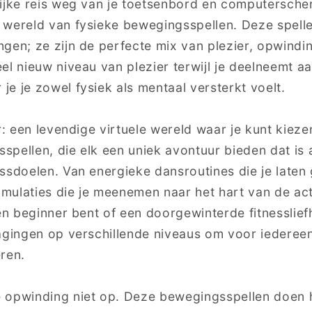
ijke reis weg van je toetsenbord en computerscherm
wereld van fysieke bewegingsspellen. Deze spellen
gen; ze zijn de perfecte mix van plezier, opwindin
el nieuw niveau van plezier terwijl je deelneemt 
e je zowel fysiek als mentaal versterkt voelt.
r: een levendige virtuele wereld waar je kunt kieze
spellen, die elk een uniek avontuur bieden dat is
ssdoelen. Van energieke dansroutines die je laten
ulaties die je meenemen naar het hart van de acti
een beginner bent of een doorgewinterde fitnesslie
agingen op verschillende niveaus om voor iederee
ren.
 opwinding niet op. Deze bewegingsspellen doen h