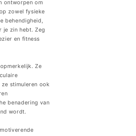
jn ontworpen om
 op zowel fysieke
 je behendigheid,
r je zin hebt. Zeg
zier en fitness
opmerkelijk. Ze
culaire
r ze stimuleren ook
ren
che benadering van
ond wordt.
n motiverende