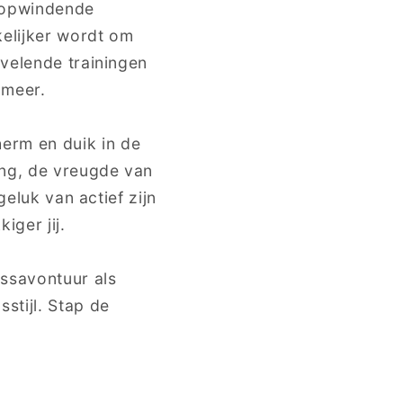
 opwindende
elijker wordt om
rvelende trainingen
 meer.
erm en duik in de
ing, de vreugde van
geluk van actief zijn
iger jij.
ssavontuur als
stijl. Stap de