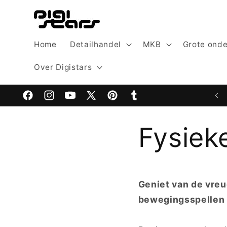
Meteen
naar de
content
Home
Detailhandel
MKB
Grote ond
Over Digistars
Welcome to Digistars: The Home of Digital Excellence
Facebook
Instagram
YouTube
X
Pinterest
Tumblr
(voorheen
Fysiek
Twitter)
Geniet van de vreu
bewegingsspellen