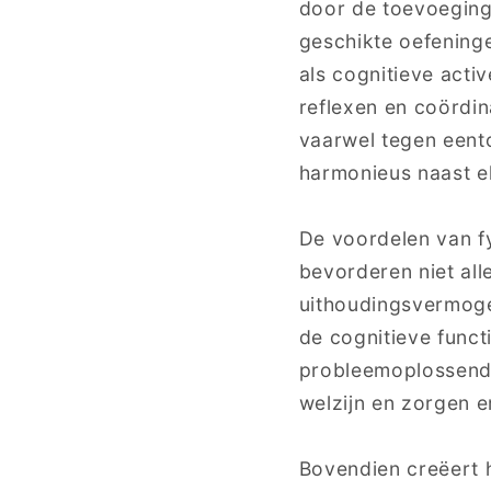
door de toevoeging
geschikte oefeninge
als cognitieve acti
reflexen en coördina
vaarwel tegen eento
harmonieus naast e
De voordelen van fy
bevorderen niet all
uithoudingsvermogen
de cognitieve funct
probleemoplossende
welzijn en zorgen e
Bovendien creëert h