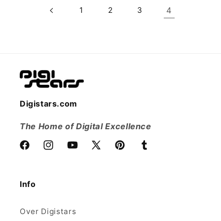
1
2
3
4
Digistars.com
The Home of Digital Excellence
Facebook
Instagram
YouTube
X
Pinterest
Tumblr
(voorheen
Twitter)
Info
Over Digistars