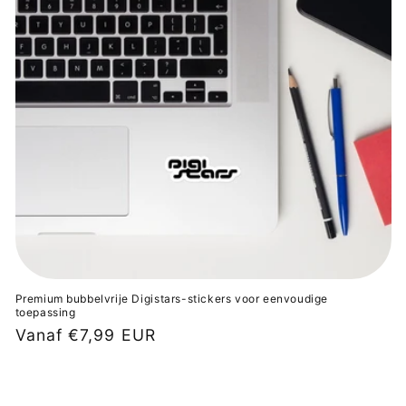
e
:
Premium bubbelvrije Digistars-stickers voor eenvoudige
toepassing
Normale
Vanaf €7,99 EUR
prijs