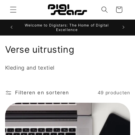
Meteen
naar de
Winkelwagen
content
Welcome to Digistars: The Home of Digital
Websit
Excellence
C
Verse uitrusting
o
Kleding and textiel
l
l
Filteren en sorteren
49 producten
e
c
t
i